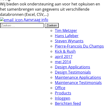
Wij bieden ook ondersteuning aan voor het opkuisen en
het samenbrengen van gegevens uit verschillende
databronnen (Excel, CSV,…)
Aanvraag info
Zoeken
naar:
Tim Metzger
Hans Lafeber
Steven Wynants
Pierre-Francois Du Champs
Kick & Rush
april 2017
mei 2014
Design Applications
Design Testimonials
Maintenance Applications
Maintenance Testimonials
Office
Products
Inloggen
Berichten feed